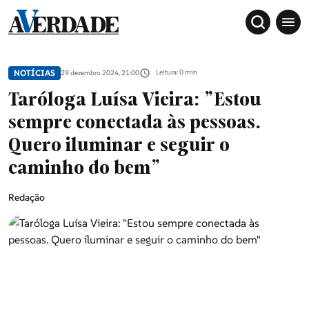
NOTÍCIAS
Leitura: 0 min
29 dezembro 2024, 21:00
Taróloga Luísa Vieira: "Estou
sempre conectada às pessoas.
Quero iluminar e seguir o
caminho do bem"
Redação
Sociedade
Douro, Tâmega e Sousa
Grande Porto