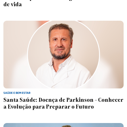
de vida
Empresas e Negócios
Opinião
Saúde e Bem Estar
Motores
SAÚDE E BEM ESTAR
Santa Saúde: Doença de Parkinson - Conhecer
Consumidor
a Evolução para Preparar o Futuro
Educação e Escolas