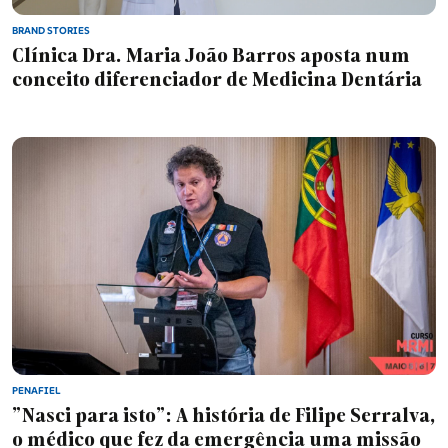
BRAND STORIES
Clínica Dra. Maria João Barros aposta num
Desporto
conceito diferenciador de Medicina Dentária
Portugal
Lazer
Brand Stories
Eleições Autárquicas 2025
PENAFIEL
"Nasci para isto": A história de Filipe Serralva,
Especial Freguesias
o médico que fez da emergência uma missão