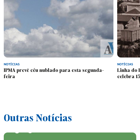
253700690 / geral@scmfafe.pt
Europa
A SCMFafe reserva-se no direito de não proceder à
venda dos imóveis no caso de não considerar
Classificados
vantajosa nenhuma das propostas apresentadas.
Falecimentos
NOTÍCIAS
NOTÍCIAS
IPMA prevê céu nublado para esta segunda-
Linha do 
feira
celebra 1
Outras Notícias