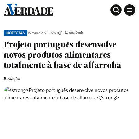
NOTÍCIAS
Leitura: 0 min
15 março 2023, 09:40
Projeto português desenvolve
novos produtos alimentares
totalmente à base de alfarroba
Redação
Sociedade
Douro, Tâmega e Sousa
Grande Porto