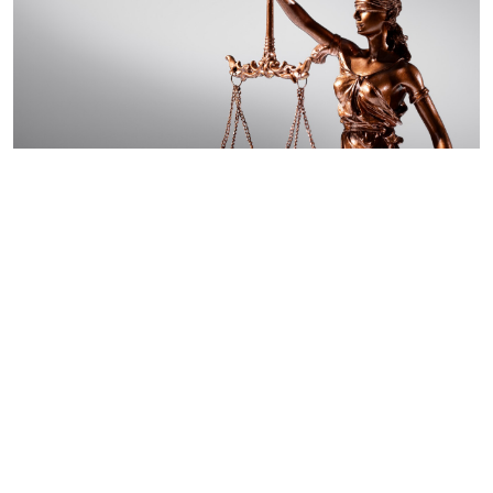
SOCIEDADE
Tribunal do Porto condena 14 arguidos a
penas até nove anos de prisão por burla com
falsos arrendamentos