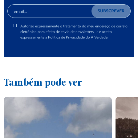
SUBSCREVER
Empresas e Negócios
Autorizo expressamente o tratamento do meu endereço de correio
eletrónico para efeito de envio de newsletters. Li e aceito
expressamente a
Política de Privacidade
do A Verdade.
Opinião
Saúde e Bem Estar
Também pode ver
Motores
Consumidor
Educação e Escolas