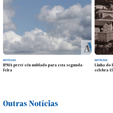
Europa
Classificados
Falecimentos
NOTÍCIAS
NOTÍCIAS
IPMA prevê céu nublado para esta segunda-
Linha do 
feira
celebra 1
Outras Notícias