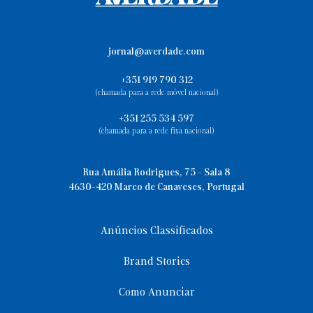
de trabalho árduo e dedicação, mas também reforça o
compromisso da CERCIMARCO com a construção de
Europa
uma sociedade mais inclusiva e igualitária para todos.
jornal@averdade.com
+351 919 790 312
Classificados
(chamada para a rede móvel nacional)
+351 255 534 597
(chamada para a rede fixa nacional)
Falecimentos
Rua Amália Rodrigues, 75 - Sala 8
4630-420 Marco de Canaveses, Portugal
Anúncios Classificados
Brand Stories
Como Anunciar