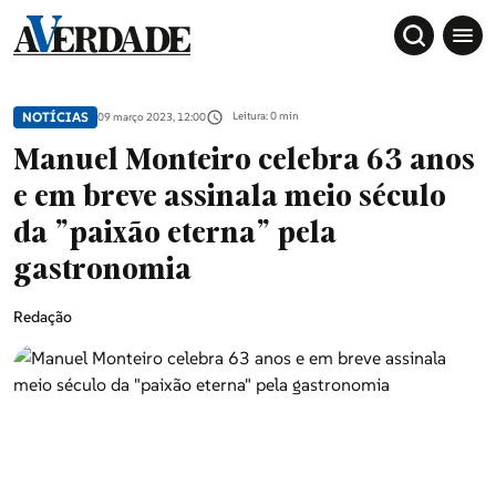
NOTÍCIAS
Leitura: 0 min
09 março 2023, 12:00
Manuel Monteiro celebra 63 anos
e em breve assinala meio século
da "paixão eterna" pela
gastronomia
Redação
Sociedade
Douro, Tâmega e Sousa
Grande Porto