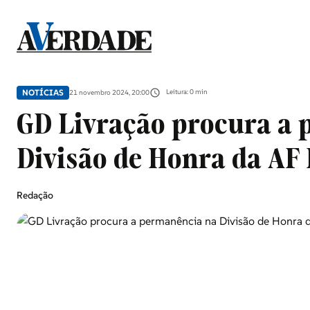
Sociedade
NOTÍCIAS
Leitura: 0 min
21 novembro 2024, 20:00
Douro, Tâmega e Sousa
GD Livração procura a
Divisão de Honra da AF 
Grande Porto
Redação
Desporto
Portugal