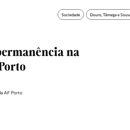
Sociedade
Douro, Tâmega e Sous
 permanência na
Porto