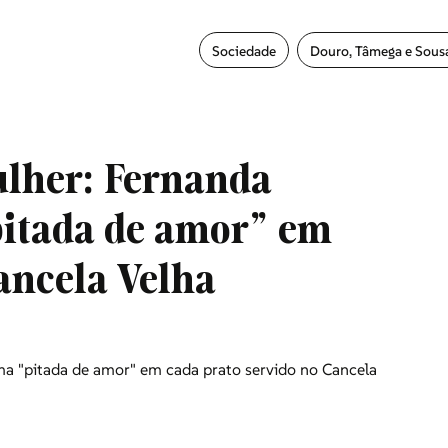
Sociedade
Douro, Tâmega e Sous
ulher: Fernanda
pitada de amor" em
ancela Velha