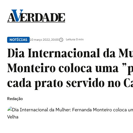
Sociedade
NOTÍCIAS
Leitura: 0 min
10 março 2022, 20:00
Douro, Tâmega e Sousa
Dia Internacional da M
Monteiro coloca uma "
Grande Porto
cada prato servido no C
Desporto
Redação
Portugal