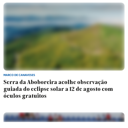
mesmo para os miúdos é muito bom"
.
https://averdade.com/agrival-abriu-portas-esta-
sexta-feira-e-com-novidades-para-
2025/#google_vignette
MARCO DE CANAVESES
Serra da Aboboreira acolhe observação
guiada do eclipse solar a 12 de agosto com
óculos gratuitos