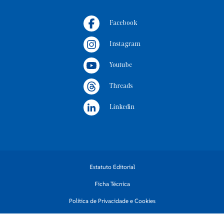
"as
melhores condições possíveis em todos os
Facebook
estabelecimentos escolares do concelho".
Instagram
Youtube
Threads
Linkedin
Estatuto Editorial
Ficha Técnica
Política de Privacidade e Cookies
Termos e Condições