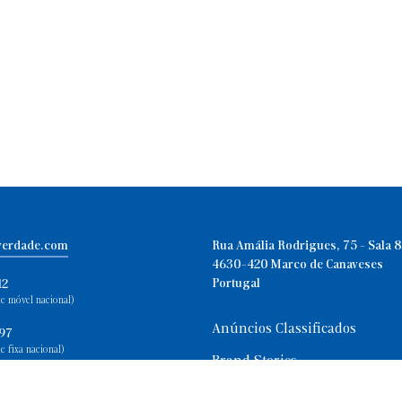
verdade.com
Rua Amália Rodrigues, 75 - Sala 8
4630-420 Marco de Canaveses
Portugal
12
e móvel nacional)
Anúncios Classificados
597
e fixa nacional)
Brand Stories
Como Anunciar