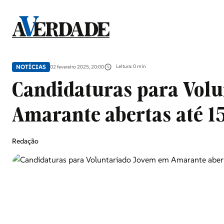
Sociedade
NOTÍCIAS
Leitura: 0 min
02 fevereiro 2025, 20:00
Douro, Tâmega e Sousa
Candidaturas para Vol
Amarante abertas até 15
Grande Porto
Redação
Desporto
Portugal