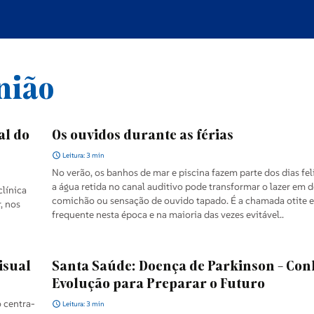
nião
al do
Os ouvidos durante as férias
Leitura: 3 min
No verão, os banhos de mar e piscina fazem parte dos dias fel
a água retida no canal auditivo pode transformar o lazer em d
clínica
comichão ou sensação de ouvido tapado. É a chamada otite e
, nos
frequente nesta época e na maioria das vezes evitável..
isual
Santa Saúde: Doença de Parkinson - Con
Evolução para Preparar o Futuro
o centra-
Leitura: 3 min