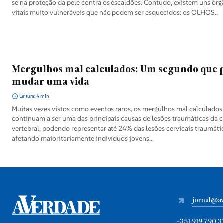
Falecimentos
se na proteção da pele contra os escaldões. Contudo, existem uns órg
vitais muito vulneráveis que não podem ser esquecidos: os OLHOS..
Mergulhos mal calculados: Um segundo que 
mudar uma vida
Leitura: 4 min
Muitas vezes vistos como eventos raros, os mergulhos mal calculados
continuam a ser uma das principais causas de lesões traumáticas da 
vertebral, podendo representar até 24% das lesões cervicais traumáti
afetando maioritariamente indivíduos jovens..
jornal@a
+351 919 790 3