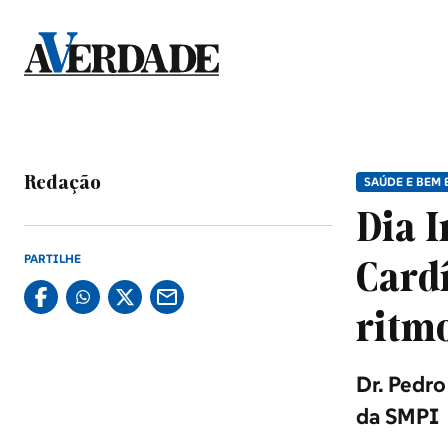
Sociedade
Douro, Tâmega e Sousa
Redação
SAÚDE E BEM 
Dia 
Grande Porto
PARTILHE
Cardí
Desporto
ritmo
Dr. Pedro
Portugal
da SMPI