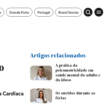
a
Grande Porto
Portugal
Brand Stories
Artigos relacionados
o
A prática da
psicomotricidade em
saúde mental do adulto e
do idoso
a Cardíaca
Os ouvidos durante as
férias