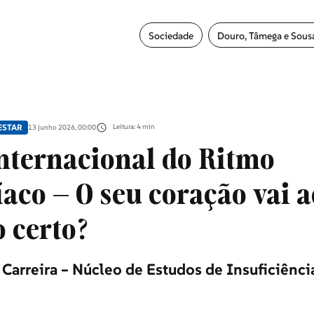
Sociedade
Douro, Tâmega e Sous
ESTAR
Leitura: 4 min
13 junho 2026, 00:00
Internacional do Ritmo
aco – O seu coração vai a
 certo?
 Carreira – Núcleo de Estudos de Insuficiênci