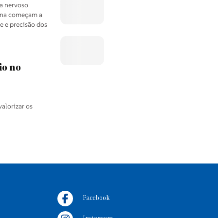
a nervoso
mina começam a
e e precisão dos
io no
alorizar os
Facebook