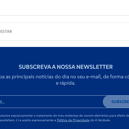
-ESTAR
SUBSCREVA A NOSSA NEWSLETTER
a as principais notícias do dia no seu e-mail, de forma
e rápida.
SUBSCRE
utorizo expressamente o tratamento do meu endereço de correio eletrónico para efeito d
ewsletters. Li e aceito expressamente a
Política de Privacidade
do A Verdade.