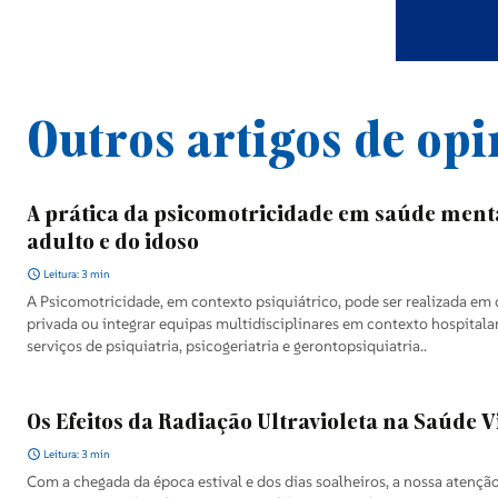
Saúde e Bem Estar
Motores
Outros artigos de opi
Consumidor
A prática da psicomotricidade em saúde ment
adulto e do idoso
Educação e Escolas
Leitura: 3 min
A Psicomotricidade, em contexto psiquiátrico, pode ser realizada em 
privada ou integrar equipas multidisciplinares em contexto hospitalar
Europa
serviços de psiquiatria, psicogeriatria e gerontopsiquiatria..
Classificados
Os Efeitos da Radiação Ultravioleta na Saúde V
Leitura: 3 min
Com a chegada da época estival e dos dias soalheiros, a nossa atençã