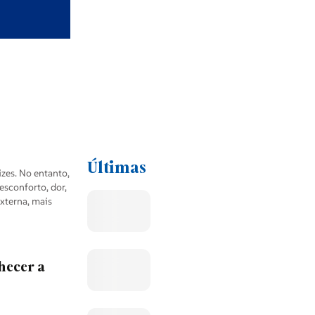
Últimas
izes. No entanto,
esconforto, dor,
xterna, mais
hecer a