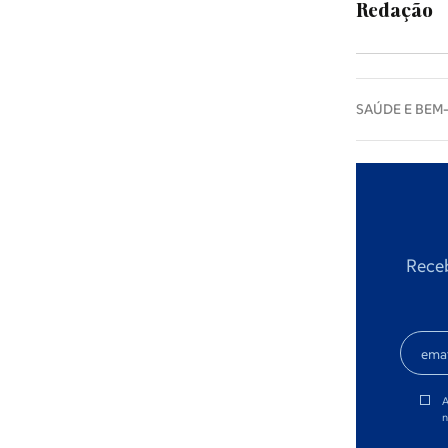
Lazer
Redação
Brand Stories
SAÚDE E BEM
Eleições Autárquicas 2025
Especial Freguesias
Receb
Empresas e Negócios
Opinião
A
n