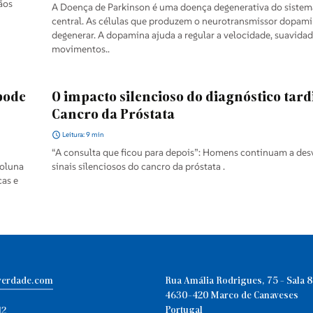
ãos
A Doença de Parkinson é uma doença degenerativa do sistem
central. As células que produzem o neurotransmissor dopa
degenerar. A dopamina ajuda a regular a velocidade, suavidad
movimentos..
pode
O impacto silencioso do diagnóstico tard
Cancro da Próstata
Leitura: 9 min
“A consulta que ficou para depois”: Homens continuam a desv
coluna
sinais silenciosos do cancro da próstata .
cas e
verdade.com
Rua Amália Rodrigues, 75 - Sala 8
4630-420 Marco de Canaveses
Portugal
12