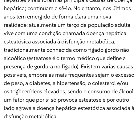
anos tem emergido de forma clara uma nova
hepática; continuam a sê-lo. No entanto, nos últimos
realidade: atualmente um terço da população adulta
anos tem emergido de forma clara uma nova
Empresas e Negócios
vive com uma condição chamada doença hepática
realidade: atualmente um terço da população adulta
esteatósica associada à disfunção metabólica,
vive com uma condição chamada doença hepática
tradicionalmente conhecida como fígado gordo não
esteatósica associada à disfunção metabólica,
Opinião
alcoólico (esteatose é o termo médico que define a
tradicionalmente conhecida como fígado gordo não
presença de gordura no fígado). Existem várias causas
alcoólico (esteatose é o termo médico que define a
possíveis, embora as mais frequentes sejam o excesso
Saúde e Bem Estar
presença de gordura no fígado). Existem várias causas
de peso, a diabetes, a hipertensão, o colesterol e/ou
possíveis, embora as mais frequentes sejam o excesso
os triglicerídeos elevados, sendo o consumo de álcool
de peso, a diabetes, a hipertensão, o colesterol e/ou
um fator que por si só provoca esteatose e por outro
Motores
os triglicerídeos elevados, sendo o consumo de álcool
lado agrava a doença hepática esteatósica associada à
um fator que por si só provoca esteatose e por outro
disfunção metabólica.
lado agrava a doença hepática esteatósica associada à
Consumidor
disfunção metabólica.
E ter um fígado gordo ou esteatose hepática, não é
Educação e Escolas
inócuo. Esta doença, muito ligada ao estilo de vida