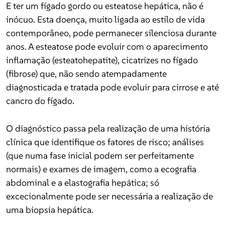
E ter um fígado gordo ou esteatose hepática, não é
contemporâneo, pode permanecer silenciosa durante
inócuo. Esta doença, muito ligada ao estilo de vida
anos. A esteatose pode evoluir com o aparecimento
Europa
contemporâneo, pode permanecer silenciosa durante
inflamação (esteatohepatite), cicatrizes no fígado
anos. A esteatose pode evoluir com o aparecimento
(fibrose) que, não sendo atempadamente
inflamação (esteatohepatite), cicatrizes no fígado
diagnosticada e tratada pode evoluir para cirrose e até
Classificados
(fibrose) que, não sendo atempadamente
cancro do fígado.
diagnosticada e tratada pode evoluir para cirrose e até
cancro do fígado.
Falecimentos
O diagnóstico passa pela realização de uma história
clínica que identifique os fatores de risco; análises
O diagnóstico passa pela realização de uma história
(que numa fase inicial podem ser perfeitamente
clínica que identifique os fatores de risco; análises
normais) e exames de imagem, como a ecografia
(que numa fase inicial podem ser perfeitamente
abdominal e a elastografia hepática; só
normais) e exames de imagem, como a ecografia
excecionalmente pode ser necessária a realização de
abdominal e a elastografia hepática; só
uma biopsia hepática.
excecionalmente pode ser necessária a realização de
uma biopsia hepática.
Se atentarmos às causas desta doença, facilmente se