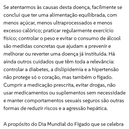
conclui que ter uma alimentação equilibrada, com
Se atentarmos às causas desta doença, facilmente se
menos açúcar, menos ultraprocessados e menos
conclui que ter uma alimentação equilibrada, com
excesso calórico; praticar regularmente exercício
menos açúcar, menos ultraprocessados e menos
físico; controlar o peso e evitar o consumo de álcool
excesso calórico; praticar regularmente exercício
são medidas concretas que ajudam a prevenir e
físico; controlar o peso e evitar o consumo de álcool
melhorar ou reverter uma doença já instituída. Há
são medidas concretas que ajudam a prevenir e
ainda outros cuidados que têm toda a relevância:
melhorar ou reverter uma doença já instituída. Há
controlar a diabetes, a dislipidemia e a hipertensão
ainda outros cuidados que têm toda a relevância:
não protege só o coração, mas também o fígado.
controlar a diabetes, a dislipidemia e a hipertensão
Cumprir a medicação prescrita, evitar drogas, não
não protege só o coração, mas também o fígado.
usar medicamentos ou suplementos sem necessidade
Cumprir a medicação prescrita, evitar drogas, não
e manter comportamentos sexuais seguros são outras
usar medicamentos ou suplementos sem necessidade
formas de reduzir riscos e a agressão hepática.
e manter comportamentos sexuais seguros são outras
formas de reduzir riscos e a agressão hepática.
A propósito do Dia Mundial do Fígado que se celebra
no dia 19 de Abril, e cujo lema é “Hábitos simples,
A propósito do Dia Mundial do Fígado que se celebra
fígado mais forte” importa por isso relembrar: muitas