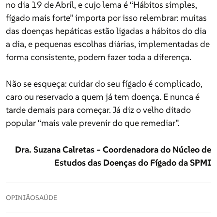
no dia 19 de Abril, e cujo lema é “Hábitos simples,
das doenças hepáticas estão ligadas a hábitos do dia
fígado mais forte” importa por isso relembrar: muitas
a dia, e pequenas escolhas diárias, implementadas de
das doenças hepáticas estão ligadas a hábitos do dia
forma consistente, podem fazer toda a diferença.
a dia, e pequenas escolhas diárias, implementadas de
forma consistente, podem fazer toda a diferença.
Não se esqueça: cuidar do seu fígado é complicado,
caro ou reservado a quem já tem doença. E nunca é
Não se esqueça: cuidar do seu fígado é complicado,
tarde demais para começar. Já diz o velho ditado
caro ou reservado a quem já tem doença. E nunca é
popular “mais vale prevenir do que remediar”.
tarde demais para começar. Já diz o velho ditado
popular “mais vale prevenir do que remediar”.
Dra. Suzana Calretas – Coordenadora do Núcleo de
Estudos das Doenças do Fígado da SPMI
Dra. Suzana Calretas – Coordenadora do Núcleo de
Estudos das Doenças do Fígado da SPMI
OPINIÃO
SAÚDE