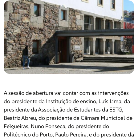
Desporto
Portugal
Lazer
A sessão de abertura vai contar com as intervenções
do presidente da instituição de ensino, Luís Lima, da
Brand Stories
A sessão de abertura vai contar com as intervenções
presidente da Associação de Estudantes da ESTG,
do presidente da instituição de ensino, Luís Lima, da
Beatriz Abreu, do presidente da Câmara Municipal de
presidente da Associação de Estudantes da ESTG,
Eleições Autárquicas 2025
Felgueiras, Nuno Fonseca, do presidente do
Beatriz Abreu, do presidente da Câmara Municipal de
Politécnico do Porto, Paulo Pereira, e do presidente da
Felgueiras, Nuno Fonseca, do presidente do
Comissão Executiva da Fundação Manuel António da
Politécnico do Porto, Paulo Pereira, e do presidente da
Especial Freguesias