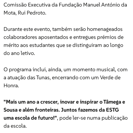
Mota, Rui Pedroto.
Comissão Executiva da Fundação Manuel António da
Mota, Rui Pedroto.
Durante este evento, também serão homenageados
Empresas e Negócios
colaboradores aposentados e entregues prémios de
Durante este evento, também serão homenageados
mérito aos estudantes que se distinguiram ao longo
colaboradores aposentados e entregues prémios de
Opinião
do ano letivo.
mérito aos estudantes que se distinguiram ao longo
do ano letivo.
O programa inclui, ainda, um momento musical, com
Saúde e Bem Estar
a atuação das Tunas, encerrando com um Verde de
O programa inclui, ainda, um momento musical, com
Honra.
a atuação das Tunas, encerrando com um Verde de
Motores
Honra.
"Mais um ano a crescer, inovar e inspirar o Tâmega e
Sousa e além fronteiras. Juntos fazemos da ESTG
"Mais um ano a crescer, inovar e inspirar o Tâmega e
uma escola de futuro!"
, pode ler-se numa publicação
Consumidor
Sousa e além fronteiras. Juntos fazemos da ESTG
da escola.
uma escola de futuro!"
, pode ler-se numa publicação
da escola.
Educação e Escolas