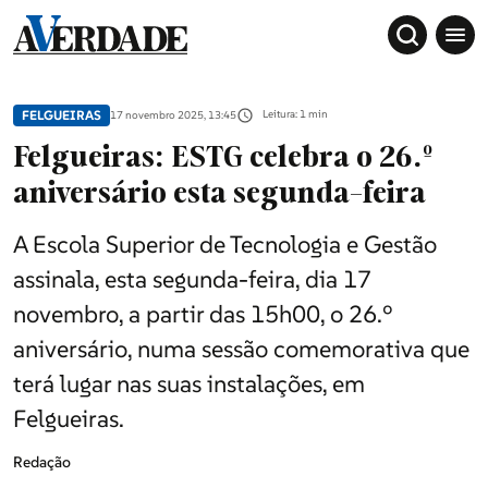
FELGUEIRAS
Leitura: 1 min
17 novembro 2025, 13:45
Felgueiras: ESTG celebra o 26.º
aniversário esta segunda-feira
A Escola Superior de Tecnologia e Gestão
assinala, esta segunda-feira, dia 17
novembro, a partir das 15h00, o 26.º
Sociedade
aniversário, numa sessão comemorativa que
terá lugar nas suas instalações, em
Douro, Tâmega e Sousa
Felgueiras.
Redação
Grande Porto